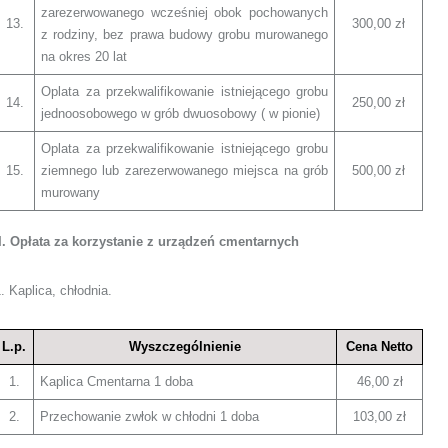
zarezerwowanego wcześniej obok pochowanych
13.
300,00 zł
z rodziny, bez prawa budowy grobu murowanego
na okres 20 lat
Oplata za przekwalifikowanie istniejącego grobu
14.
250,00 zł
jednoosobowego w grób dwuosobowy ( w pionie)
Oplata za przekwalifikowanie istniejącego grobu
15.
ziemnego lub zarezerwowanego miejsca na grób
500,00 zł
murowany
II. Opłata za korzystanie z urządzeń cmentarnych
. Kaplica, chłodnia.
L.p.
Wyszczególnienie
Cena Netto
1.
Kaplica Cmentarna 1 doba
46,00 zł
2.
Przechowanie zwłok w chłodni 1 doba
103,00 zł